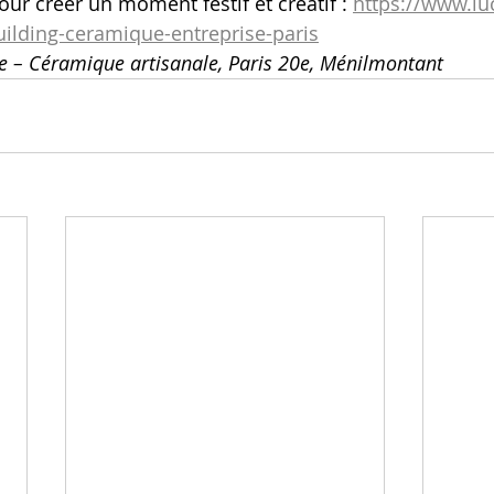
ur créer un moment festif et créatif : 
https://www.lu
lding-ceramique-entreprise-paris
me – Céramique artisanale, Paris 20e, Ménilmontant