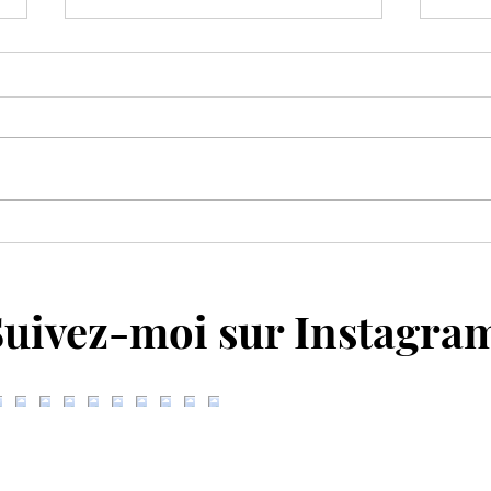
La fabrication d'une pièce en
Mon 
céramique : coûts, heures et
mon 
secrets de fabrication
lente
Suivez-moi sur Instagra