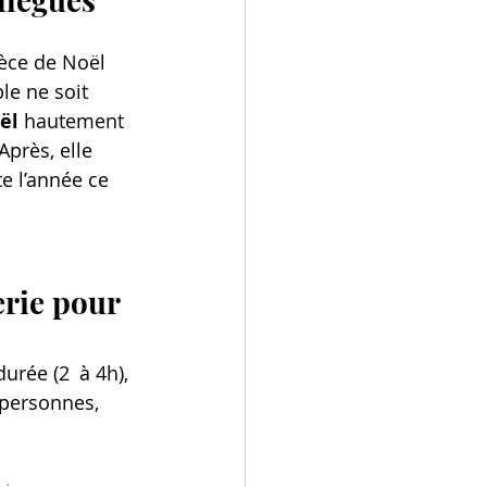
èce de Noël 
e ne soit 
ël
 hautement 
près, elle 
e l’année ce 
rie pour 
durée (2  à 4h), 
 personnes, 