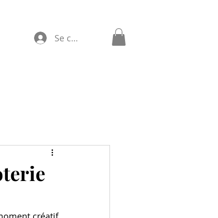
Se connecter
oterie
 moment créatif 