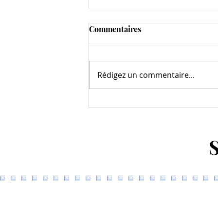
Commentaires
Rédigez un commentaire...
Travailler avec un céramiste
: créer sa vaisselle sur
mesure