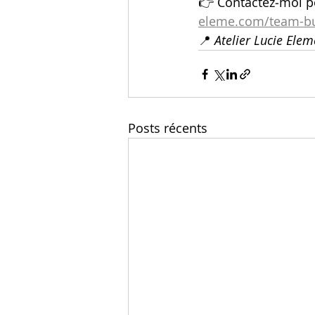
👉 Contactez‑moi po
eleme.com/team-bui
📍 
Atelier Lucie Ele
Posts récents