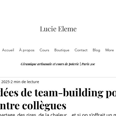
Lucie Eleme
Accueil
À propos
Cours
Boutique
Contact
Blog
More
Céramique artisanale et cours de poterie | Paris 20e
. 2025
2 min de lecture
idées de team-building p
ntre collègues
artage, des rires, de la chaleur… et si on s’offrait un