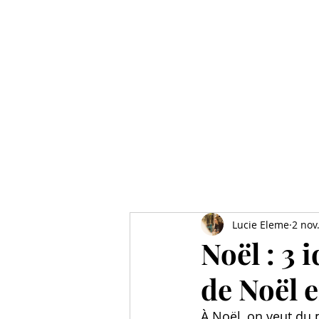
Lucie Eleme
2 nov
Noël : 3 
de Noël e
À Noël, on veut du p