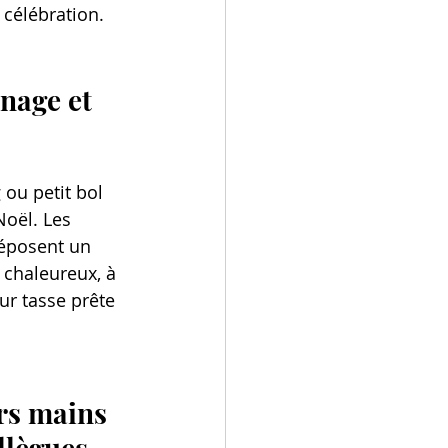
 célébration.
nnage et 
 ou petit bol 
Noël. Les 
déposent un 
 chaleureux, à 
eur tasse prête 
urs mains 
llègues