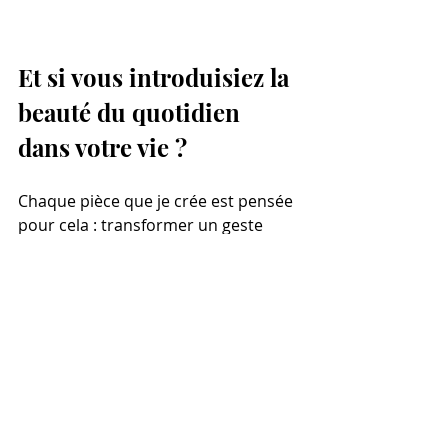
Et si vous introduisiez la 
beauté du quotidien 
dans votre vie ?
Chaque pièce que je crée est pensée 
pour cela : transformer un geste 
banal en une expérience douce et 
belle. 
Découvrez mes pièces sur : 
https://www.lucie-
eleme.com/category/all-products
Atelier Lucie Eleme – Céramique 
artisanale, Paris 20e, Ménilmontant
Parce qu’un beau quotidien, c’est 