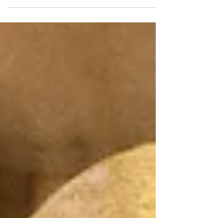
au charme singulier: chaque assiette a été
conçue pour elle, chaque bol dessiné pour ce
plat. Lorsque l’on choisit de travailler avec un
céramiste , on crée un récit unique, entre
émotion, dialogue et création sur mesure. Voici
pourquoi et comment ce partenariat peut
transformer votre quotidien. Vaisselle sur
mesure : pourquoi s’y lancer ? Choisir de
commander de la vaisselle sur mesur